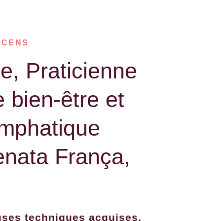
ÊCENS
ne, Praticienne
bien-être et
ymphatique
nata França,
uses techniques acquises,