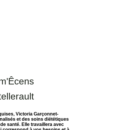
m'Êcens
ellerault
uises, Victoria Garçonnet-
lisés et des soins diététiques
de santé. Elle travaillera avec
ui correspond à vos besoins et à